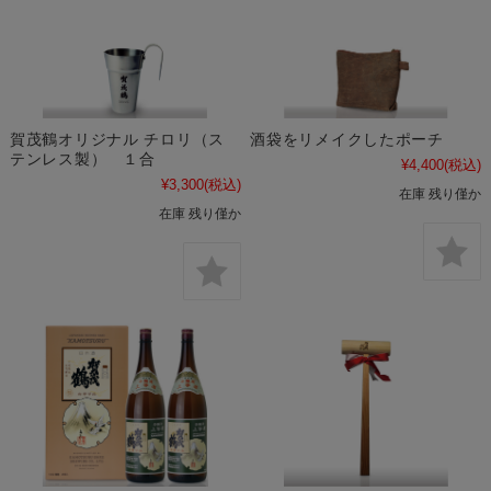
賀茂鶴オリジナル チロリ（ス
酒袋をリメイクしたポーチ
テンレス製） １合
¥4,400
(税込)
¥3,300
(税込)
在庫 残り僅か
在庫 残り僅か