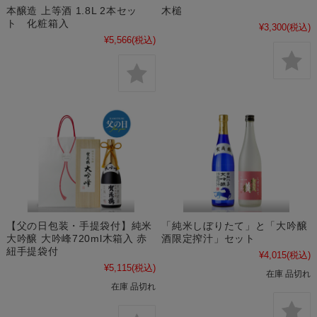
本醸造 上等酒 1.8L 2本セッ
木槌
ト 化粧箱入
¥3,300
(税込)
¥5,566
(税込)
【父の日包装・手提袋付】純米
「純米しぼりたて」と「大吟醸
大吟醸 大吟峰720ml木箱入 赤
酒限定搾汁」セット
紐手提袋付
¥4,015
(税込)
¥5,115
(税込)
在庫 品切れ
在庫 品切れ