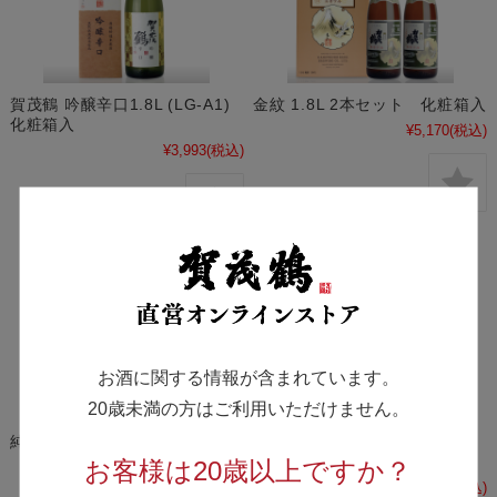
賀茂鶴 吟醸辛口1.8L (LG-A1)
金紋 1.8L 2本セット 化粧箱入
化粧箱入
¥5,170
(税込)
¥3,993
(税込)
お酒に関する情報が含まれています。
20歳未満の方はご利用いただけません。
純米酒仕込 梅酒 1.8L
賀茂鶴 鶴寿セット 純米吟醸・
吟醸 （SKJ-30）
お客様は20歳以上ですか？
¥3,630
(税込)
¥3,993
(税込)