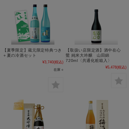
【夏季限定】蔵元限定特典つき
【取扱い店限定酒】酒中在心
＋夏の冷酒セット
鶯 純米大吟醸 山田錦
720ml〈共通化粧箱入〉
¥3,740
(税込)
¥5,478
(税込)
在庫 ○