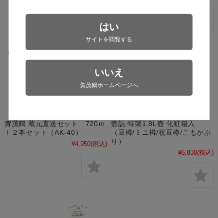
はい
サイトを閲覧する
いいえ
賀茂鶴ホームページへ
賀茂鶴 蔵元直送セット 720ｍ
壺詰 特製1.8L壺 化粧箱入
ｌ２本セット（AK-40）
（豆樽/ミニ樽/祝豆樽/こもかぶ
り）
¥4,950
(税込)
¥5,830
(税込)