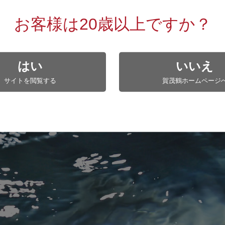
のこだわり素材
お客様は20歳以上ですか？
水
はい
いいえ
80％は水です。
本酒造りに、良質な水は欠かせません。
サイトを閲覧する
賀茂鶴ホームページ
造りには緑豊かな山々から湧き出る、賀茂山系の伏流井水を使っ
が育む、適度なミネラルを含んだ上質な「軟水」により、口当た