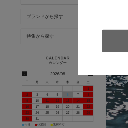
賀茂鶴
西条の
ブランドから探す
日本酒の約
特集から探す
おいしい日
賀茂鶴の酒
自然の恵み
2026/08
日
月
火
水
木
金
土
1
2
3
4
5
6
7
8
9
10
11
12
13
14
15
16
17
18
19
20
21
22
23
24
25
26
27
28
29
30
31
■
■
■
今日
休業日
出荷不可