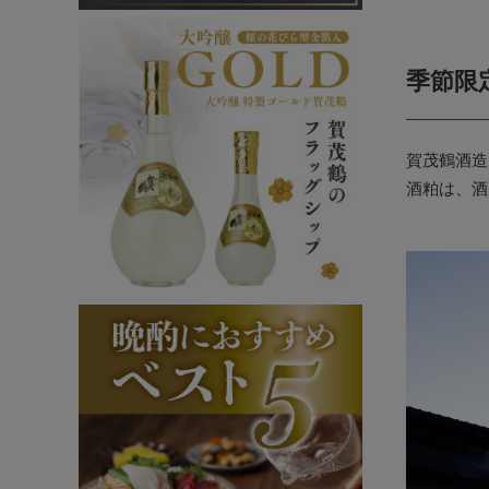
季節限
賀茂鶴酒造
酒粕は、酒