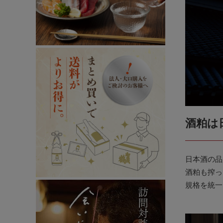
酒粕は
日本酒の品
酒粕も搾っ
規格を統一