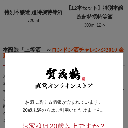
【12本セット】特別本醸
特別本醸造 超特撰特等酒
造超特撰特等酒
720ml
300ml 12本
本醸造「上等酒」～
ロンドン酒チャレンジ2019 金
賞受賞ほか
～
芳醇辛口。食中酒として最適な本醸造 上等酒。
国内外で評価していただき、国内では『全国燗酒コンテスト』
お値打ち燗酒 ぬる燗部門で2015年・2018年・2025年、お値打
ち燗酒 熱燗部門で2019年・2022年・2024年と計6度金賞を受
お酒に関する情報が含まれています。
賞。
20歳未満の方はご利用いただけません。
2019年には海外の『ロンドン酒チャレンジ』本醸造部門で金賞
をいただいています。
お客様は20歳以上ですか？