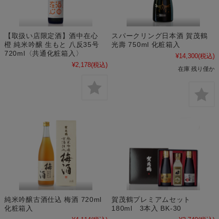
【取扱い店限定酒】酒中在心
スパークリング日本酒 賀茂鶴
橙 純米吟醸 生もと 八反35号
光壽 750ml 化粧箱入
720ml〈共通化粧箱入〉
¥14,300
(税込)
¥2,178
(税込)
在庫 残り僅か
純米吟醸古酒仕込 梅酒 720ml
賀茂鶴プレミアムセット
化粧箱入
180ml 3本入 BK-30