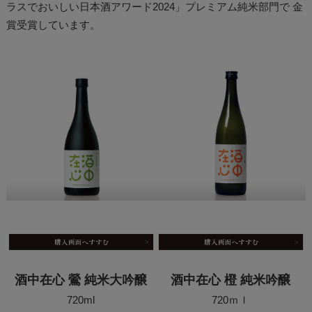
ラスでおいしい日本酒アワード2024」プレミアム純米部門で 金
賞受賞しています。
酒中在心 鶯 純米大吟醸
酒中在心 橙 純米吟醸
720ml
720ｍｌ