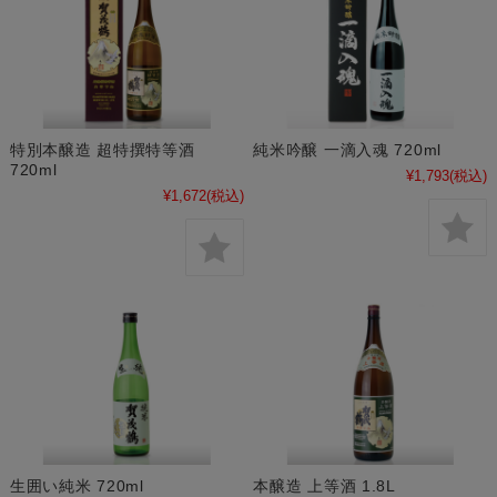
特別本醸造 超特撰特等酒
純米吟醸 一滴入魂 720ml
720ml
¥1,793
(税込)
¥1,672
(税込)
生囲い純米 720ml
本醸造 上等酒 1.8L