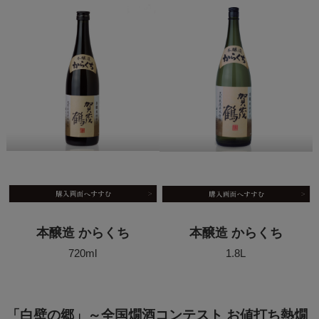
本醸造 からくち
本醸造 からくち
720ml
1.8L
「白壁の郷」～全国燗酒コンテスト お値打ち熱燗