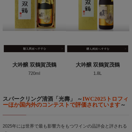
大吟醸 双鶴賀茂鶴
大吟醸 双鶴賀茂鶴
720ml
1.8L
スパークリング清酒「光壽」 ～
IWC2025トロフィ
ーほか国内外のコンテストで評価されています
～
2025年には世界で最も影響力をもつワインの品評会と評される