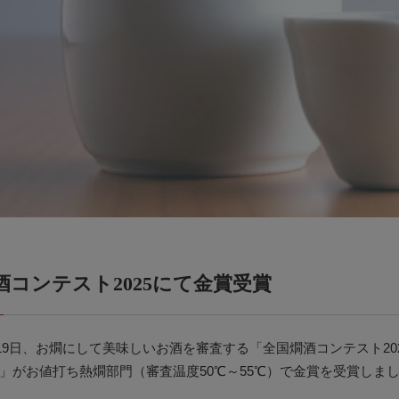
酒コンテスト2025にて金賞受賞
8月19日、お燗にして美味しいお酒を審査する「全国燗酒コンテスト2
」がお値打ち熱燗部門（審査温度50℃～55℃）で金賞を受賞しま