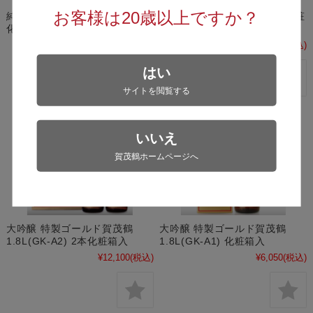
お客様は20歳以上ですか？
純米大吟醸 瑞兆賀茂鶴 720ml
大吟醸 吉祥 賀茂鶴 720ml 化粧
化粧箱入
箱入
¥13,200
(税込)
¥13,200
(税込)
はい
サイトを閲覧する
いいえ
賀茂鶴ホームページへ
大吟醸 特製ゴールド賀茂鶴
大吟醸 特製ゴールド賀茂鶴
1.8L(GK-A2) 2本化粧箱入
1.8L(GK-A1) 化粧箱入
¥12,100
(税込)
¥6,050
(税込)