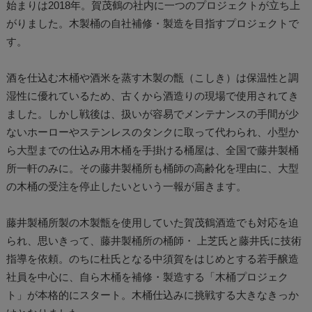
始まりは2018年。賀茂鶴の社内に一つのプロジェクトが立ち上
がりました。木製桶の自社補修・製造を目指すプロジェクトで
す。
酒を仕込む木桶や酒米を蒸す木製の甑（こしき）は保温性と調
湿性に優れているため、古くから酒造りの現場で使用されてき
ました。しかし戦後は、扱いが容易でメンテナンスの手間が少
ないホーローやステンレスのタンクに取って代わられ、小型か
ら大型までの仕込み用木桶を手掛ける桶屋は、全国で藤井製桶
所一軒のみに。その藤井製桶所も桶師の高齢化を理由に、大型
の木桶の受注を停止したいという一報が届きます。
藤井製桶所製の木製甑を使用していた賀茂鶴酒造でも対応を迫
られ、思いきって、藤井製桶所の桶師・ 上芝氏と藤井氏に技術
指導を依頼。のちに杜氏となる中須賀をはじめとする若手醸造
社員を中心に、自ら木桶を補修・製造する「木桶プロジェク
ト」が本格的にスタート。木桶仕込みに挑戦する大きなきっか