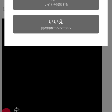
「ver1.0」以上に感じることのできる、想像以上の仕上がりで
サイトを閲覧する
した。
いいえ
賀茂鶴ホームページへ