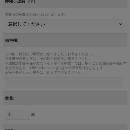
赤紐手提袋（中）:
本数分の枚数のお買い上げとなります。
備考欄:
その他、特別なご希望がございましたらお書きください。
領収書が必要な方は、その旨と宛名をお書きください。
※適格請求書等保存方式（インボイス制度）では、取引ごとに領収書を発行す
る必要があり、1回の支払いにつき1枚の領収書発行となります。
金額を分割したい場合は、別々でご注文ください。
数量:
本