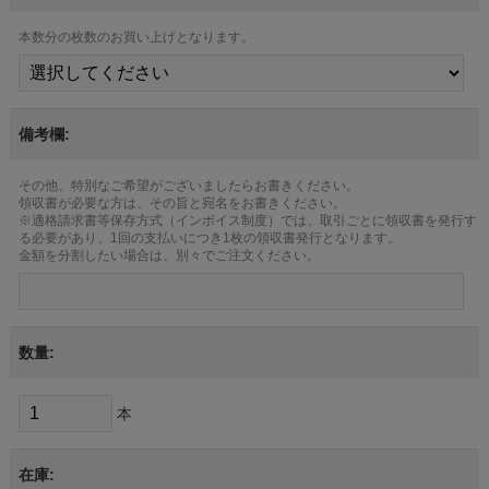
本数分の枚数のお買い上げとなります。
備考欄:
その他、特別なご希望がございましたらお書きください。
領収書が必要な方は、その旨と宛名をお書きください。
※適格請求書等保存方式（インボイス制度）では、取引ごとに領収書を発行す
る必要があり、1回の支払いにつき1枚の領収書発行となります。
金額を分割したい場合は、別々でご注文ください。
数量:
本
在庫: