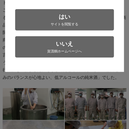
ト「賀茂鶴チャレンジカップ」から生まれた商品です。
このプロジェクトは、醸造部だけでなく、普段は酒造りに関わ
はい
ることの少ない部署からもメンバーを募り、1チーム6～7名で商
サイトを閲覧する
品企画から製造、販売までを手がける新しい取り組みでした。
開発メンバーの中心は20代から30代の若手社員たち。
商品コンセプトのきっかけは、お酒にあまり強くないメンバー
いいえ
の「味わいがあって、でも軽いお酒を造りたい」というひと
賀茂鶴ホームページへ
言。その想いを形にするため、杜氏をはじめ、酵母の開発を行
う食品工業技術センターや他の蔵元にも協力を仰ぎ、何度も試
行錯誤を重ねました。そうしてたどり着いたのが、「酸味と甘
みのバランスが心地よい、低アルコールの純米酒」でした。