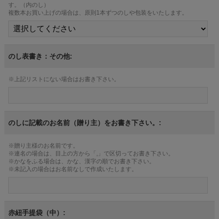
す。（内のし）
複数本お買い上げの場合は、原則1本ずつのしや包装をいたします。
のし表書き：その他:
※上記リストにない場合はお書き下さい。
のしに記載のお名前（贈り主）をお書き下さい。:
※贈り主様のお名前です。
※連名の場合は、目上の方から「,」で区切ってお書き下さい。
※かなをふる場合は、かな、漢字の順でお書き下さい。
※未記入の場合はお名前なしで作成いたします。
赤紐手提袋（中）: