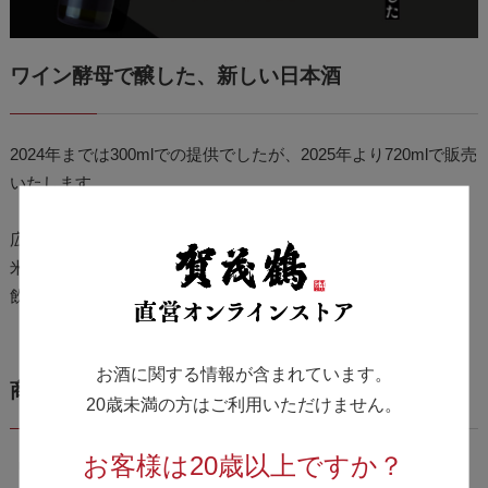
ワイン酵母で醸した、新しい日本酒
2024年までは300mlでの提供でしたが、2025年より720mlで販売
いたします。
広島県産の酒造好適米を使い、ワイン酵母で醸した新感覚の純
米酒。甘みの奥に広がる、爽やかな酸味が特徴です。日本酒を
飲みなれていない方にも広く味わっていただきたい一本です。
お酒に関する情報が含まれています。
商品企画は20～30代の若手社員が中心
20歳未満の方はご利用いただけません。
お客様は20歳以上ですか？
「UNDER30」は、2020年に開催された部署横断型プロジェク